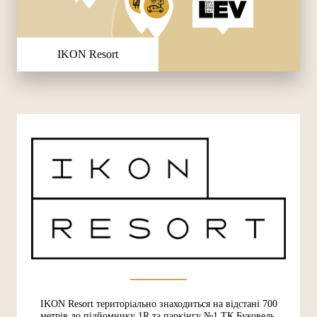
IKON Resort
IKON Resort територіально знаходиться на відстані 700
метрів до підйомнику 1R та паркінгу №1 ТК Буковель.